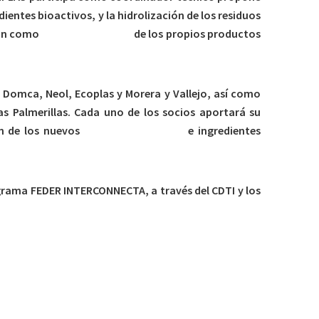
entes bioactivos, y la hidrolización de los residuos
ión como
envase sostenible
de los propios productos
 Domca, Neol, Ecoplas y Morera y Vallejo, así como
s Palmerillas. Cada uno de los socios aportará su
ón de los nuevos
envases sostenibles
e ingredientes
ograma FEDER INTERCONNECTA, a través del CDTI y los