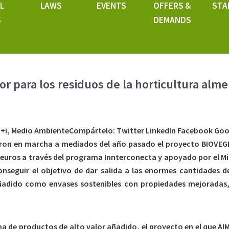
L
LAWS
EVENTS
OFFERS &
STA
S
DEMANDS
r para los residuos de la horticultura alm
+D+i, Medio AmbienteCompártelo: Twitter LinkedIn Facebook Goo
ron en marcha a mediados del año pasado el proyecto BIOVEGE,
 euros a través del programa Innterconecta y apoyado por el Mi
onseguir el objetivo de dar salida a las enormes cantidades d
ñadido como envases sostenibles con propiedades mejoradas, 
ma de productos de alto valor añadido, el proyecto en el que 