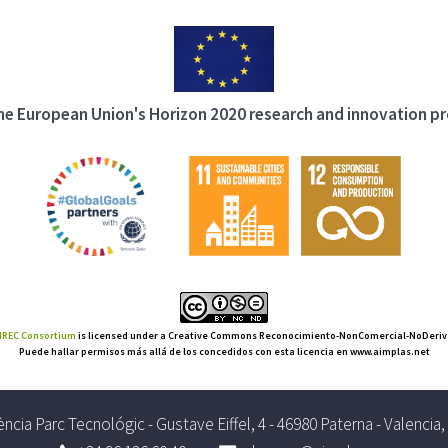
 the European Union's Horizon 2020 research and innovation 
REC Consortium
is licensed under a Creative Commons Reconocimiento-NonComercial-NoDerivat
Puede hallar permisos más allá de los concedidos con esta licencia en www.aimplas.net
ncia Parc Tecnológic - Gustave Eiffel, 4 - 46980 Paterna - Valencia