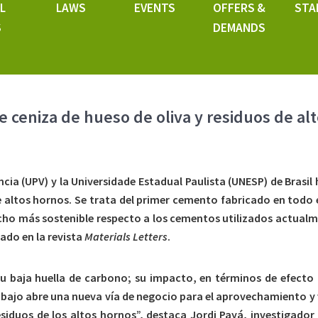
L
LAWS
EVENTS
OFFERS &
STA
S
DEMANDS
 ceniza de hueso de oliva y residuos de al
ència (UPV) y la Universidade Estadual Paulista (UNESP) de Brasi
e altos hornos. Se trata del primer cemento fabricado en todo
cho más sostenible respecto a los cementos utilizados actualmen
ado en la revista
Materials Letters
.
 baja huella de carbono; su impacto, en términos de efecto i
bajo abre una nueva vía de negocio para el aprovechamiento y 
siduos de los altos hornos”, destaca Jordi Payá, investigador