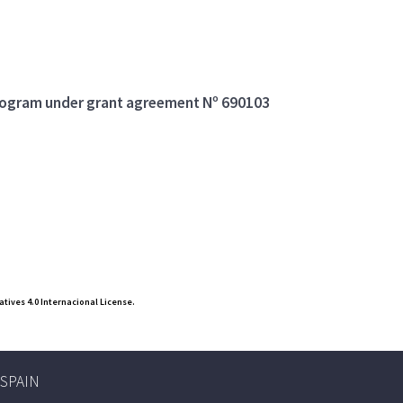
program under grant agreement Nº 690103
ives 4.0 Internacional License.
, SPAIN