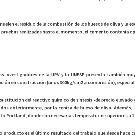
muelen el residuo de la combustión de los huesos de oliva y la e
las pruebas realizadas hasta el momento, el cemento contenía 
los investigadores de la UPV y la UNESP presenta también m
cación en construcción (unos 300kg/cm2 a compresión), especia
sustitución del reactivo químico de síntesis -de precio elevado
ados anteriormente, por la ceniza de hueso de oliva. Además, 
to Portland, donde son necesarias temperaturas superiores a 1.
vo producto es el último resultado del trabajo que desde hace ca