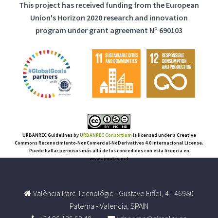
This project has received funding from the European
Union's Horizon 2020 research and innovation
program under grant agreement Nº 690103
URBANREC Guidelines
by
URBANREC Consortium
is licensed under a Creative
Commons Reconocimiento-NonComercial-NoDerivatives 4.0 Internacional License.
Puede hallar permisos más allá de los concedidos con esta licencia en
www.aimplas.net
València Parc Tecnológic - Gustave Eiffel, 4 - 46980
Paterna - Valencia, SPAIN