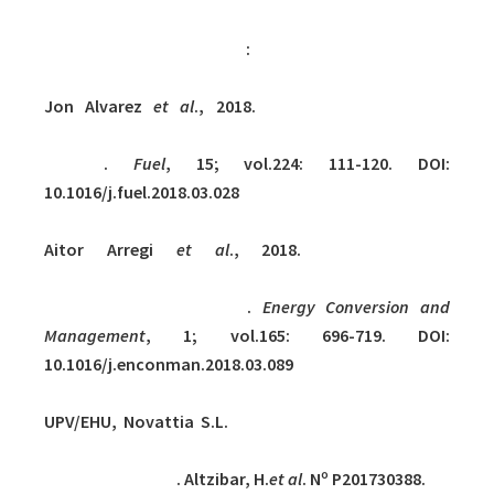
Referencias bibliográficas
:
Jon Alvarez
et al
., 2018.
Valorization of citrus
wastes by fast pyrolysis in a conical spouted bed
reactor
.
Fuel
, 15; vol.224: 111-120. DOI:
10.1016/j.fuel.2018.03.028
Aitor Arregi
et al
., 2018.
Evaluation of
thermochemical routes for hydrogen production
from biomass: A review
.
Energy Conversion and
Management
, 1; vol.165: 696-719. DOI:
10.1016/j.enconman.2018.03.089
UPV/EHU, Novattia S.L.
Confinador de fuente para
contactores de lecho en surtidor y contactor de
lecho en surtidor
. Altzibar, H.
et al
. Nº P201730388.