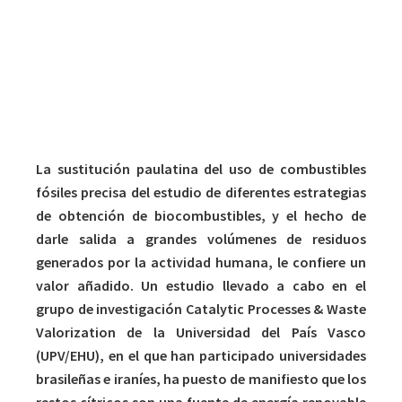
Un grupo de investigadores ha demostrado que
puede conseguirse bioóleo a través de la pirólisis
rápida de restos de cítricos procedentes de plantas
de elaboración de zumos, y está dando pasos para
construir una instalación piloto a gran escala.
La sustitución paulatina del uso de combustibles
fósiles precisa del estudio de diferentes estrategias
de obtención de biocombustibles, y el hecho de
darle salida a grandes volúmenes de residuos
generados por la actividad humana, le confiere un
valor añadido. Un estudio llevado a cabo en el
grupo de investigación Catalytic Processes & Waste
Valorization de la Universidad del País Vasco
(UPV/EHU), en el que han participado universidades
brasileñas e iraníes, ha puesto de manifiesto que los