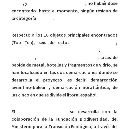
vidrio
, y
residuos higiénico-sanitarios
, no habiéndose
encontrado, hasta el momento, ningún residuo de
la categoría
médicos
.
Respecto a los 10 objetos principales encontrados
(Top Ten), seis de estos:
bolsas de plástico
;
embalajes industriales-láminas de plástico
;
botellas
de plástico
;
cabos y cuerdas de plástico
; latas de
bebida de metal; botellas y fragmentos de vidrio, se
han localizado en las dos demarcaciones donde se
desarrolla el proyecto, es decir, demarcación
levantino-balear y demarcación noratlántica, de
las cinco en que se divide el litoral español.
El
proyecto RepescaPlas
se desarrolla con la
colaboración de la Fundación Biodiversidad, del
Ministerio para la Transición Ecológica, a través del