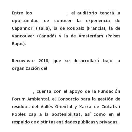
Entre los
casos de éxito
, el auditorio tendrá la
oportunidad de conocer la experiencia de
Capannori (Italia), la de Roubaix (Francia), la de
Vancouver (Canadá) y la de Ámsterdam (Países
Bajos).
Recuwaste 2018, que se desarrollará bajo la
organización del
Consorcio para el Tratamiento de
Residuos Sólidos Urbanos del Maresme, la
Generalitat de Cataluña y la Diputación de
Barcelona
, cuenta con el apoyo de la Fundación
Forum Ambiental, el Consorcio para la gestión de
residuos del Vallès Oriental y Xarxa de Ciutats i
Pobles cap a la Sostenibilitat, así como en el
respaldo de distintas entidades públicas y privadas.