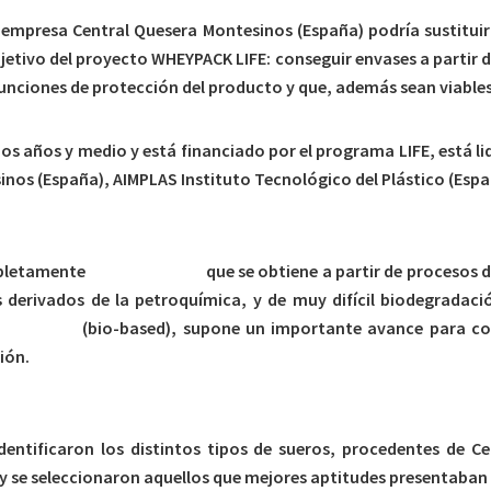
 empresa Central Quesera Montesinos (España) podría sustituir a
objetivo del proyecto WHEYPACK LIFE: conseguir envases a partir
nciones de protección del producto y que, además sean viabl
os años y medio y está financiado por el programa LIFE, está li
inos (España), AIMPLAS Instituto Tecnológico del Plástico (Esp
letamente
biodegradable
que se obtiene a partir de procesos
s derivados de la petroquímica, y de muy difícil biodegradaci
renovables
(bio-based), supone un importante avance para c
ión.
 identificaron los distintos tipos de sueros, procedentes de 
, y se seleccionaron aquellos que mejores aptitudes presentab