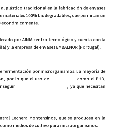
l plástico tradicional en la fabricación de envases
 de materiales 100% biodegradables, que permitan un
es económicamente.
derado por AINIA centro tecnológico y cuenta con la
aña) y la empresa de envases EMBALNOR (Portugal).
 de fermentación por microrganismos. La mayoría de
ón, por lo que el uso de
bioplásticos
como el PHB,
onseguir
envases más sostenibles
, ya que necesitan
Central Lechera Montensinos, que se producen en la
an como medios de cultivo para microorganismos.