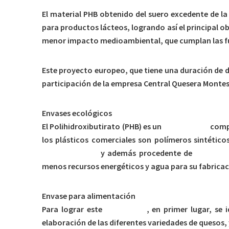
El material PHB obtenido del suero excedente de la
para productos lácteos, logrando así el principal 
menor impacto medioambiental, que cumplan las fu
Este proyecto europeo, que tiene una duración de d
participación de la empresa Central Quesera Montes
Envases ecológicos
El Polihidroxibutirato (PHB) es un
biopolímero
comp
los plásticos comerciales son polímeros sintético
biodegradables
y además procedente de
fuentes 
menos recursos energéticos y agua para su fabricac
Envase para alimentación
Para lograr este
bioplástico
, en primer lugar, se
elaboración de las diferentes variedades de quesos