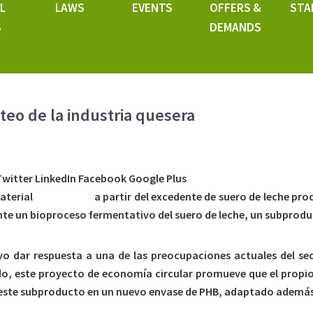
L
LAWS
EVENTS
OFFERS &
STA
S
DEMANDS
cteo de la industria quesera
Twitter LinkedIn Facebook Google Plus
aterial
bioplástico
a partir del excedente de suero de leche pro
nte un bioproceso fermentativo del suero de leche, un subprodu
 dar respuesta a una de las preocupaciones actuales del sec
do, este proyecto de economía circular promueve que el propio 
e este subproducto en un nuevo envase de PHB, adaptado además 