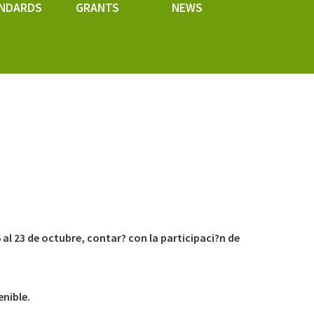
NDARDS
GRANTS
NEWS
ircular, envases activos e inteligentes, movilidad
6 al 23 de octubre, contar? con la participaci?n de
m?
enible.