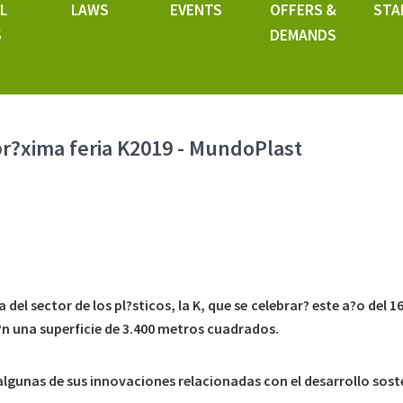
L
LAWS
EVENTS
OFFERS &
STA
S
DEMANDS
r?xima feria K2019 - MundoPlast
ar? en la K2019 sus principales desarrollos sobre econom?a c
 medicina.
l sector de los pl?sticos, la K, que se celebrar? este a?o del 1
n una superficie de 3.400 metros cuadrados.
algunas de sus innovaciones relacionadas con el desarrollo sost