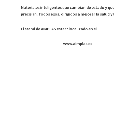
Materiales inteligentes que cambian de estado y que
precisi?n. Todos ellos, dirigidos a mejorar la salud y
El stand de AIMPLAS estar? localizado en el
hall 08A 
*Para m?s informaci?n:
www.aimplas.es
MundoPlast