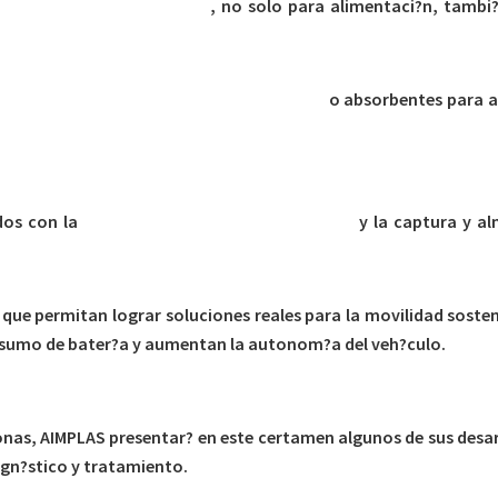
ases activos e inteligentes
, no solo para alimentaci?n, tambi
propiedades barrera mejoradas y aditivos
o absorbentes para a
dos con la
descarbonizaci?n de la econom?a
y la captura y a
que permitan lograr soluciones reales para la movilidad sosten
onsumo de bater?a y aumentan la autonom?a del veh?culo.
onas, AIMPLAS presentar? en este certamen algunos de sus desa
agn?stico y tratamiento.