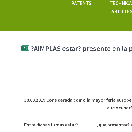
PATENTS
TECHNICA
ARTICLE
?AIMPLAS estar? presente en la p
AIMPLAS, Instituto Tecnol?gico del Pl?stico mostr
sostenible, la descarbonizaci?n de la econom?a o la
30.09.2019 Considerada como la mayor feria europea de
s de 70 empresas expositoras espa?olas
que ocupar?
Entre dichas firmas estar?
AIMPLAS
, que presentar? 