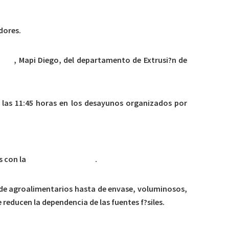
dores.
rope
, Mapi Diego, del departamento de Extrusi?n de
 las 11:45 horas en los desayunos organizados por
s con la
econom?a circular
.
sde agroalimentarios hasta de envase, voluminosos,
educen la dependencia de las fuentes f?siles.