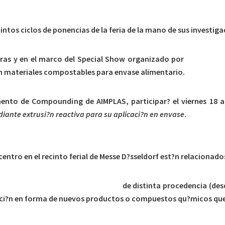
intos ciclos de ponencias de la feria de la mano de sus investiga
oras y en el marco del Special Show organizado por
PlasticsEu
en materiales compostables para envase alimentario.
mento de Compounding de AIMPLAS, participar? el viernes 18 a
iante extrusi?n reactiva para su aplicaci?n en envase
.
entro en el recinto ferial de Messe D?sseldorf est?n relacionado
araci?n y tratamiento de residuos
de distinta procedencia (de
ci?n en forma de nuevos productos o compuestos qu?micos que r