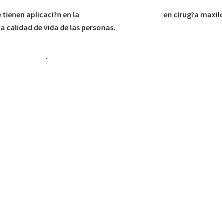
 tienen aplicaci?n en la
regeneraci?n de tejidos
en cirug?a maxil
 la calidad de vida de las personas.
Stand E?12?08
.