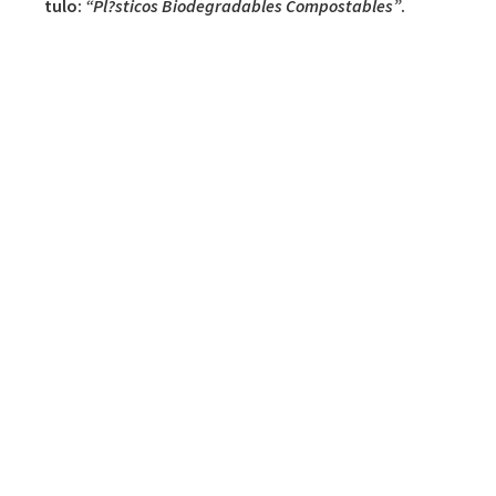
tulo:
“Pl?sticos Biodegradables Compostables”
.
Puedes obtener m?s informaci?n haciendo click
aqu??y puedes ver el programa y/o inscribirte aqu?:
Programa