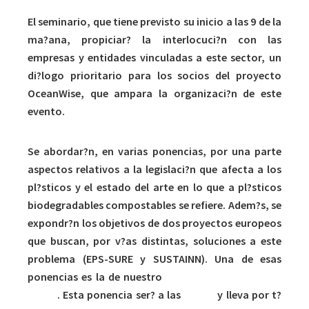
El seminario, que tiene previsto su inicio a las 9 de la
ma?ana, propiciar? la interlocuci?n con las
empresas y entidades vinculadas a este sector, un
di?logo prioritario para los socios del proyecto
OceanWise, que ampara la organizaci?n de este
evento.
Se abordar?n, en varias ponencias, por una parte
aspectos relativos a la legislaci?n que afecta a los
pl?sticos y el estado del arte en lo que a pl?sticos
biodegradables compostables se refiere. Adem?s, se
expondr?n los objetivos de dos proyectos europeos
que buscan, por v?as distintas, soluciones a este
problema (EPS-SURE y SUSTAINN). Una de esas
ponencias es la de nuestro
Director T?cnico, Jordi
Sim?n
. Esta ponencia ser? a las
10.00h
y lleva por t?