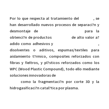
Por lo que respecta al tratamiento del
residuo
, se
han desarrollado nuevos procesos de separaci?n y
desmontaje de
residuos voluminosos
para la
obtenci?n de productos
reciclados
de alto valor a?
adido como adhesivos y
espumas para colchones
,
disolventes o aditivos, espumas/textiles para
aislamiento t?rmico, composites reforzados con
fibras y fieltros, y pl?sticos reforzados como los
WPC (Wood Plastic Compound), todo ello mediante
soluciones innovadoras de
reciclado mec?nico y qu?
mico
como la fragmentaci?n por corte 3D y la
hidrogasificaci?n catal?tica por plasma.