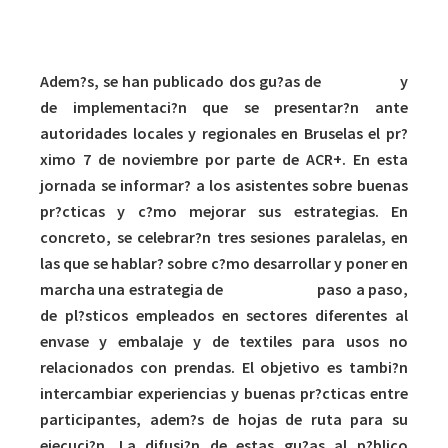
Adem?s, se han publicado dos gu?as de
ecodise?o
y
de implementaci?n que se presentar?n ante
autoridades locales y regionales en Bruselas el pr?
ximo 7 de noviembre por parte de ACR+. En esta
jornada se informar? a los asistentes sobre buenas
pr?cticas y c?mo mejorar sus estrategias. En
concreto, se celebrar?n tres sesiones paralelas, en
las que se hablar? sobre c?mo desarrollar y poner en
marcha una estrategia de
reutilizaci?n
paso a paso,
de pl?sticos empleados en sectores diferentes al
envase y embalaje y de textiles para usos no
relacionados con prendas. El objetivo es tambi?n
intercambiar experiencias y buenas pr?cticas entre
participantes, adem?s de hojas de ruta para su
ejecuci?n. La difusi?n de estas gu?as al p?blico