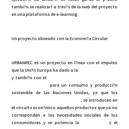
tambi?n se realizar? a trav?s de la web del proyecto
en una plataforma de e-learning.
Un proyecto alineado con la Econom?a Circular
URBANREC es un proyecto en l?nea con el impulso
que la Uni?n Europa ha dado a la
Econom?a Circular
y tambi?n con el
Objetivo de Desarrollo Sostenible
(ODS) n?mero 12
para un consumo y producci?n
sostenible de las Naciones Unidas, ya que los
residuos se convierten en recurso
, se introducen en
el circuito econ?mico aquellos productos que ya no
corresponden a las necesidades iniciales de los
consumidores y se potencia la
reutilizaci?n
y el