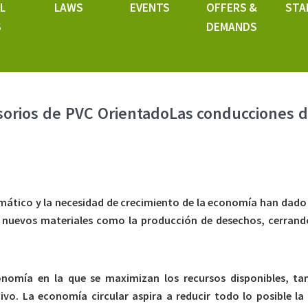
L
LAWS
EVENTS
OFFERS &
STA
S
DEMANDS
esorios de PVC OrientadoLas conducciones 
limático y la necesidad de crecimiento de la economía han dado
 nuevos materiales como la producción de desechos, cerrando 
onomía en la que se maximizan los recursos disponibles, ta
vo. La economía circular aspira a reducir todo lo posible l