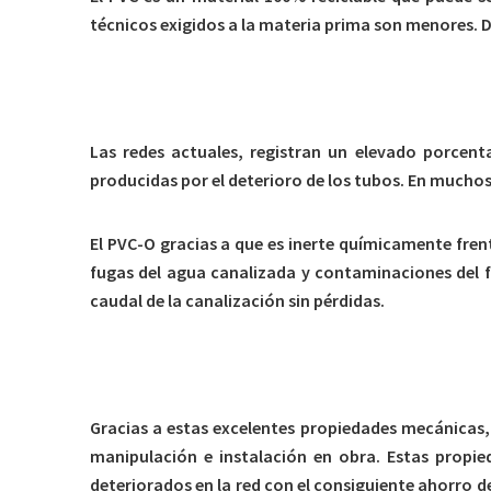
técnicos exigidos a la materia prima son menores. 
3.3 Optimización de Recursos Hídricos
Las redes actuales, registran un elevado porcent
producidas por el deterioro de los tubos. En muchos
El PVC-O gracias a que es inerte químicamente frent
fugas del agua canalizada y contaminaciones del fl
caudal de la canalización sin pérdidas.
3.4 Elevada Vida Útil
Gracias a estas excelentes propiedades mecánicas, 
manipulación e instalación en obra. Estas propi
deteriorados en la red con el consiguiente ahorro 