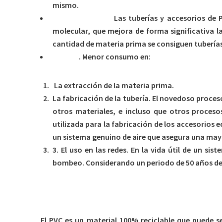
mismo.
Materias primas.
Las tuberías y accesorios de 
molecular, que mejora de forma significativa 
cantidad de materia prima se consiguen tuberías
Energía
. Menor consumo en:
La extracción de la materia prima.
La fabricación de la tubería. El novedoso proce
otros materiales, e incluso que otros proceso
utilizada para la fabricación de los accesorios 
un sistema genuino de aire que asegura una mayo
3. El uso en las redes. En la vida útil de un s
bombeo. Considerando un periodo de 50 años de 
3.2 Eficiencia en la Gestión de Residuos
El PVC es un material 100% reciclable que puede se