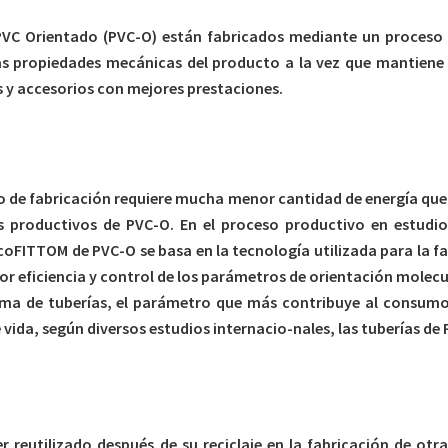
PVC Orientado (PVC-O) están fabricados mediante un proceso 
las propiedades mecánicas del producto a la vez que mantiene
 y accesorios con mejores prestaciones.
so de fabricación requiere mucha menor cantidad de energía que
s productivos de PVC-O. En el proceso productivo en estudio
ecoFITTOM de PVC-O se basa en la tecnología utilizada para la f
r eficiencia y control de los parámetros de orientación molecul
istema de tuberías, el parámetro que más contribuye al consumo 
vida, según diversos estudios internacio-nales, las tuberías 
r reutilizado después de su reciclaje en la fabricación de otr