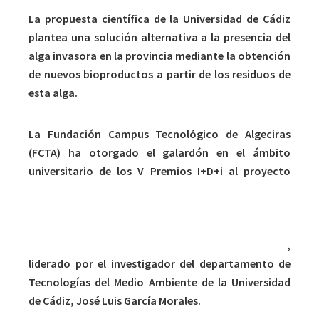
La propuesta científica de la Universidad de Cádiz
plantea una solución alternativa a la presencia del
alga invasora en la provincia mediante la obtención
de nuevos bioproductos a partir de los residuos de
esta alga.
La Fundación Campus Tecnológico de Algeciras
(FCTA) ha otorgado el galardón en el ámbito
universitario de los V Premios I+D+i al proyecto
«Evaluación de las posibilidades de valorización de
los residuos del alga invasora (
Rugulopteryx
okamurae
) para la obtención de productos de alto
valor añadido: biocombustibles y biofertilizantes»
,
liderado por el investigador del departamento de
Tecnologías del Medio Ambiente de la Universidad
de Cádiz, José Luis García Morales.